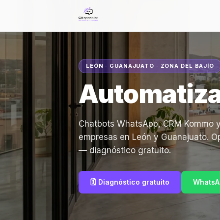
LEÓN · GUANAJUATO · ZONA DEL BAJÍO
Automatiza
Chatbots WhatsApp, CRM Kommo y ag
empresas en León y Guanajuato. Op
— diagnóstico gratuito.
🗓️ Diagnóstico gratuito
WhatsA