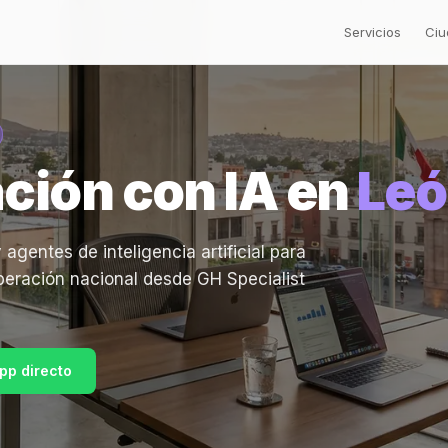
Servicios
Ciu
ción con IA en
Le
entes de inteligencia artificial para
eración nacional desde GH Specialist
pp directo