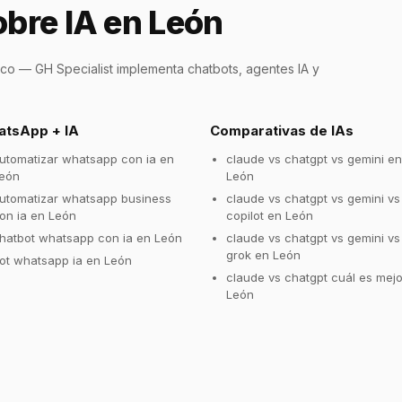
bre IA en León
o — GH Specialist implementa chatbots, agentes IA y
tsApp + IA
Comparativas de IAs
utomatizar whatsapp con ia en
claude vs chatgpt vs gemini en
eón
León
utomatizar whatsapp business
claude vs chatgpt vs gemini vs
on ia en León
copilot en León
hatbot whatsapp con ia en León
claude vs chatgpt vs gemini vs
grok en León
ot whatsapp ia en León
claude vs chatgpt cuál es mejo
León