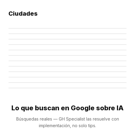
Ciudades
Monterrey
Ciudad de México
Nuevo León
Guadalajara
CDMX
Querétaro
Jalisco
Chihuahua
Querétaro
Puebla
Chihuahua
León
Puebla
Mérida
Guanajuato
Tijuana
Yucatán
Cancún
Baja California
Saltillo
Quintana Roo
Torreón
Coahuila
Coahuila
Lo que buscan en Google sobre IA
Búsquedas reales — GH Specialist las resuelve con
implementación, no solo tips.