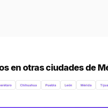
s en otras ciudades de M
erétaro
Chihuahua
Puebla
León
Mérida
Tiju