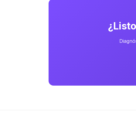
¿List
Diagnós