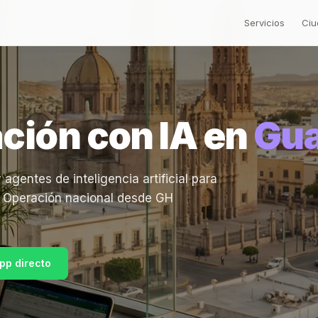
Servicios
Ciu
ción con IA en
Gua
entes de inteligencia artificial para
. Operación nacional desde GH
pp directo