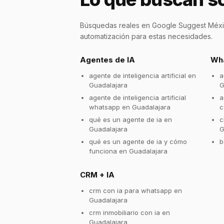
Búsquedas reales en Google Suggest Méxic
automatización para estas necesidades.
Agentes de IA
Wha
agente de inteligencia artificial en
a
Guadalajara
G
agente de inteligencia artificial
a
whatsapp en Guadalajara
c
qué es un agente de ia en
c
Guadalajara
G
qué es un agente de ia y cómo
b
funciona en Guadalajara
CRM + IA
crm con ia para whatsapp en
Guadalajara
crm inmobiliario con ia en
Guadalajara