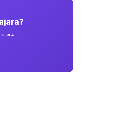
ajara?
primero.