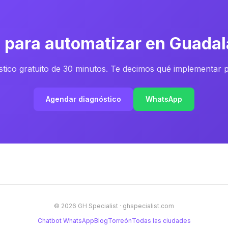
o para automatizar en Guadal
tico gratuito de 30 minutos. Te decimos qué implementar 
Agendar diagnóstico
WhatsApp
© 2026 GH Specialist ·
ghspecialist.com
Chatbot WhatsApp
Blog
Torreón
Todas las ciudades