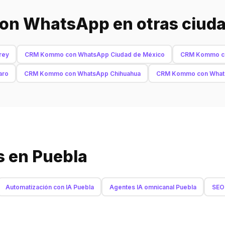
n WhatsApp en otras ciud
rey
CRM Kommo con WhatsApp Ciudad de México
CRM Kommo co
aro
CRM Kommo con WhatsApp Chihuahua
CRM Kommo con What
s en Puebla
Automatización con IA Puebla
Agentes IA omnicanal Puebla
SEO 