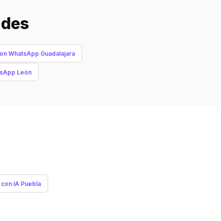
ades
n WhatsApp Guadalajara
sApp León
con IA Puebla