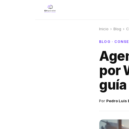
Inicio
›
Blog
›
C
BLOG · CONS
Agen
por 
guía
Por
Pedro Luis 