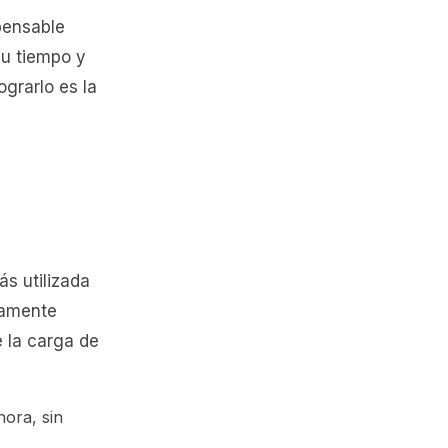
pensable
su tiempo y
grarlo es la
s utilizada
tamente
e la carga de
hora, sin