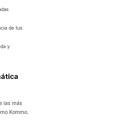
adas
ncia de tus
da y
ática
e las más
 como Kommo.