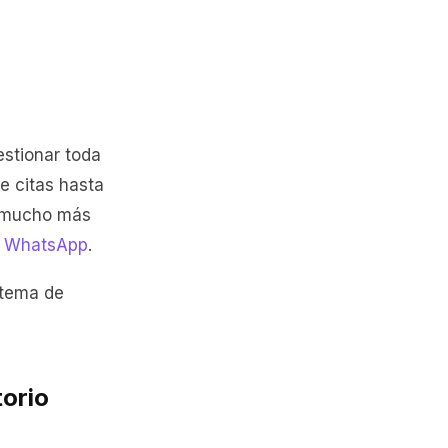
estionar toda
de citas hasta
io mucho más
a WhatsApp
.
stema de
torio