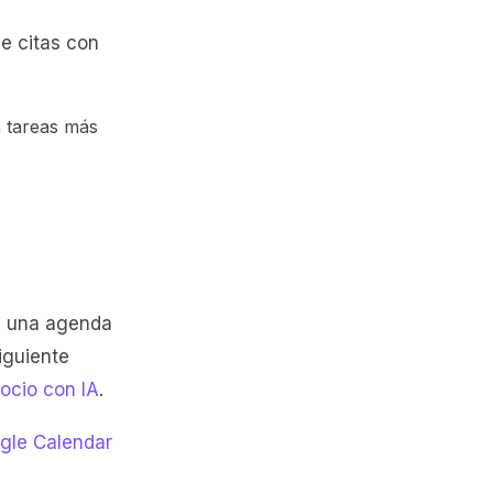
e citas con
n tareas más
a una agenda
iguiente
ocio con IA
.
gle Calendar