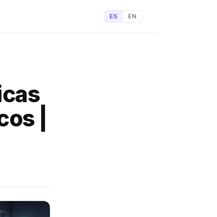
ES
EN
icas
cos |