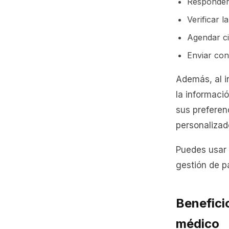
Responder 
Verificar l
Agendar ci
Enviar con
Además, al 
la informació
sus preferen
personalizad
Puedes usar
gestión de pa
Benefici
médico