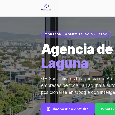
TORREÓN · GÓMEZ PALACIO · LERDO
Agencia de 
Laguna
GH Specialist es la agencia de IA 
empresas de toda La Laguna a autom
posicionarse en Google con inteligenc
🗓️ Diagnóstico gratuito
WhatsA