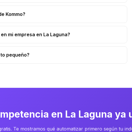
r de Kommo?
 en mi empresa en La Laguna?
cto pequeño?
mpetencia en La Laguna ya 
ratis. Te mostramos qué automatizar primero según tu indu