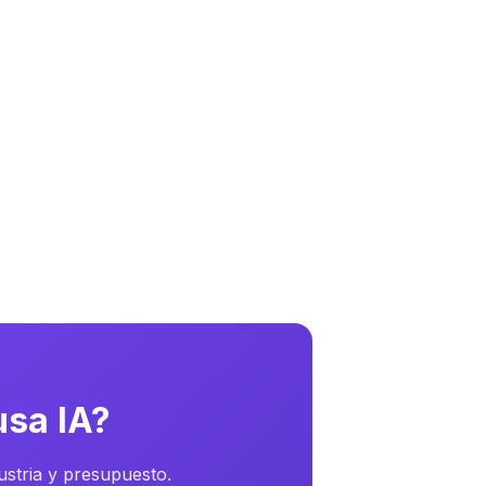
usa IA?
stria y presupuesto.